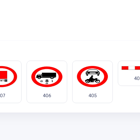
40
07
406
405