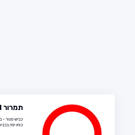
תמרור 401
כביש סגור - בש
כוחו יפה בכבי