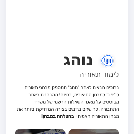
מבחן טרקטור (1)
מבחן רכב משא קל (C1)
מבחן רכב משא כבד (C)
מבחן רכב ציבורי (D)
מבחן אופניים חשמליים (A3)
נוהג
קורס תאוריה
ספר תאוריה
לימוד תאוריה
אודות
ברוכים הבאים לאתר "נוהג" המספק מבחני תאוריה
צור קשר
ללימוד למבחן התיאוריה, בחינם!
המבחנים באתר
מבוססים על מאגר השאלות הרשמי של משרד
התחבורה, כך שהם מדמים בצורה המדוייקת ביותר את
מבחן התאוריה האמיתי.
בהצלחה במבחן!