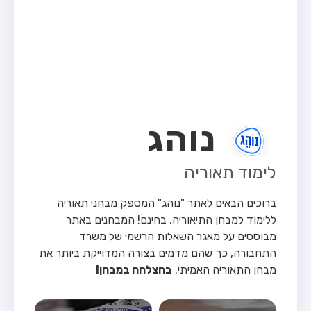
מבחן טרקטור (1)
מבחן רכב משא קל (C1)
מבחן רכב משא כבד (C)
מבחן רכב ציבורי (D)
מבחן אופניים חשמליים (A3)
נוהג
קורס תאוריה
ספר תאוריה
לימוד תאוריה
אודות
ברוכים הבאים לאתר "נוהג" המספק מבחני תאוריה
צור קשר
ללימוד למבחן התיאוריה, בחינם!
המבחנים באתר
מבוססים על מאגר השאלות הרשמי של משרד
התחבורה, כך שהם מדמים בצורה המדוייקת ביותר את
מבחן התאוריה האמיתי.
בהצלחה במבחן!