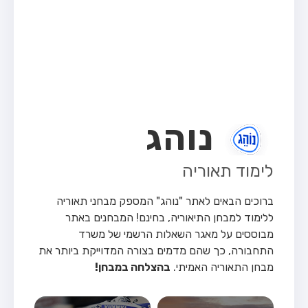
מבחן טרקטור (1)
מבחן רכב משא קל (C1)
מבחן רכב משא כבד (C)
מבחן רכב ציבורי (D)
מבחן אופניים חשמליים (A3)
נוהג
קורס תאוריה
ספר תאוריה
לימוד תאוריה
אודות
ברוכים הבאים לאתר "נוהג" המספק מבחני תאוריה
צור קשר
ללימוד למבחן התיאוריה, בחינם!
המבחנים באתר
מבוססים על מאגר השאלות הרשמי של משרד
התחבורה, כך שהם מדמים בצורה המדוייקת ביותר את
מבחן התאוריה האמיתי.
בהצלחה במבחן!