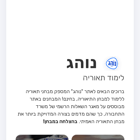
מבחן טרקטור (1)
מבחן רכב משא קל (C1)
מבחן רכב משא כבד (C)
מבחן רכב ציבורי (D)
מבחן אופניים חשמליים (A3)
נוהג
קורס תאוריה
ספר תאוריה
לימוד תאוריה
אודות
ברוכים הבאים לאתר "נוהג" המספק מבחני תאוריה
צור קשר
ללימוד למבחן התיאוריה, בחינם!
המבחנים באתר
מבוססים על מאגר השאלות הרשמי של משרד
התחבורה, כך שהם מדמים בצורה המדוייקת ביותר את
מבחן התאוריה האמיתי.
בהצלחה במבחן!