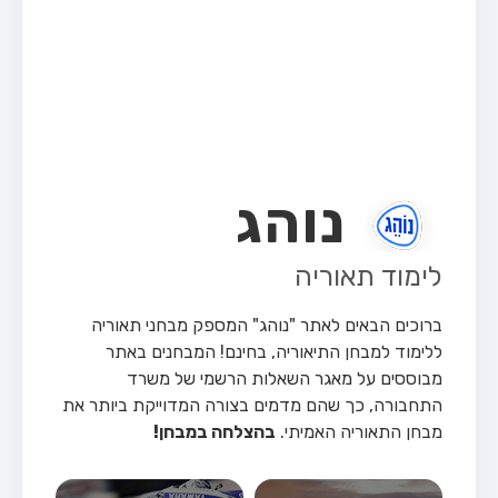
מבחן טרקטור (1)
מבחן רכב משא קל (C1)
מבחן רכב משא כבד (C)
מבחן רכב ציבורי (D)
מבחן אופניים חשמליים (A3)
נוהג
קורס תאוריה
ספר תאוריה
לימוד תאוריה
אודות
ברוכים הבאים לאתר "נוהג" המספק מבחני תאוריה
צור קשר
ללימוד למבחן התיאוריה, בחינם!
המבחנים באתר
מבוססים על מאגר השאלות הרשמי של משרד
התחבורה, כך שהם מדמים בצורה המדוייקת ביותר את
מבחן התאוריה האמיתי.
בהצלחה במבחן!