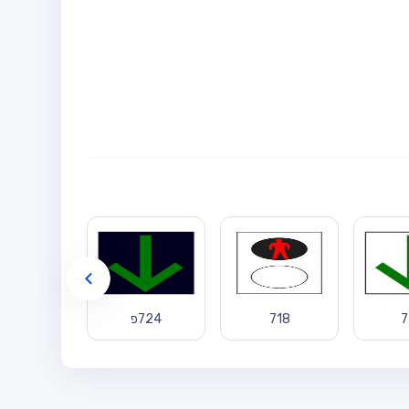
725
7
718
724פ