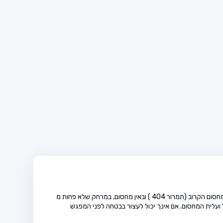
אור אדום מהבהב כפול לפני מפגש מסילת ברזל: עצור לפני קו העצירה, באין קו עצירה, עצור לפני המחסום הקרוב (תמרור 404 ) ובאין מחסום, במרחק שלא פחות מ
ועלית המחסום. אם אינך יכול לעצור בבטחה לפני המפגש