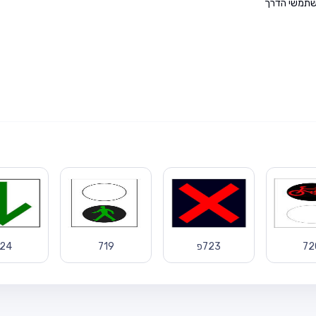
משתמשי הדרך
72
723פ
719
24