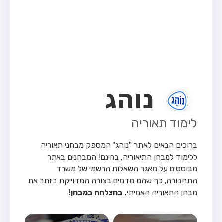
מבחן טרקטור (1)
מבחן רכב משא קל (C1)
מבחן רכב משא כבד (C)
מבחן רכב ציבורי (D)
מבחן אופניים חשמליים (A3)
נוהג
קורס תאוריה
ספר תאוריה
לימוד תאוריה
אודות
ברוכים הבאים לאתר "נוהג" המספק מבחני תאוריה
צור קשר
ללימוד למבחן התיאוריה, בחינם!
המבחנים באתר
מבוססים על מאגר השאלות הרשמי של משרד
התחבורה, כך שהם מדמים בצורה המדוייקת ביותר את
מבחן התאוריה האמיתי.
בהצלחה במבחן!