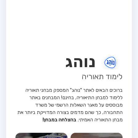
מבחן טרקטור (1)
מבחן רכב משא קל (C1)
מבחן רכב משא כבד (C)
מבחן רכב ציבורי (D)
מבחן אופניים חשמליים (A3)
נוהג
קורס תאוריה
ספר תאוריה
לימוד תאוריה
אודות
ברוכים הבאים לאתר "נוהג" המספק מבחני תאוריה
צור קשר
ללימוד למבחן התיאוריה, בחינם!
המבחנים באתר
מבוססים על מאגר השאלות הרשמי של משרד
התחבורה, כך שהם מדמים בצורה המדוייקת ביותר את
מבחן התאוריה האמיתי.
בהצלחה במבחן!