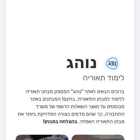
מבחן טרקטור (1)
מבחן רכב משא קל (C1)
מבחן רכב משא כבד (C)
מבחן רכב ציבורי (D)
מבחן אופניים חשמליים (A3)
נוהג
קורס תאוריה
ספר תאוריה
לימוד תאוריה
אודות
ברוכים הבאים לאתר "נוהג" המספק מבחני תאוריה
צור קשר
ללימוד למבחן התיאוריה, בחינם!
המבחנים באתר
מבוססים על מאגר השאלות הרשמי של משרד
התחבורה, כך שהם מדמים בצורה המדוייקת ביותר את
מבחן התאוריה האמיתי.
בהצלחה במבחן!