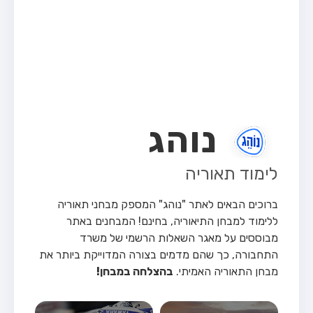
מבחן טרקטור (1)
מבחן רכב משא קל (C1)
מבחן רכב משא כבד (C)
מבחן רכב ציבורי (D)
מבחן אופניים חשמליים (A3)
נוהג
קורס תאוריה
ספר תאוריה
לימוד תאוריה
אודות
ברוכים הבאים לאתר "נוהג" המספק מבחני תאוריה
צור קשר
ללימוד למבחן התיאוריה, בחינם!
המבחנים באתר
מבוססים על מאגר השאלות הרשמי של משרד
התחבורה, כך שהם מדמים בצורה המדוייקת ביותר את
מבחן התאוריה האמיתי.
בהצלחה במבחן!