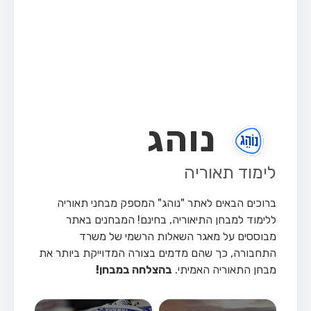
מבחן טרקטור (1)
מבחן רכב משא קל (C1)
מבחן רכב משא כבד (C)
מבחן רכב ציבורי (D)
מבחן אופניים חשמליים (A3)
נוהג
קורס תאוריה
ספר תאוריה
לימוד תאוריה
אודות
ברוכים הבאים לאתר "נוהג" המספק מבחני תאוריה
צור קשר
ללימוד למבחן התיאוריה, בחינם!
המבחנים באתר
מבוססים על מאגר השאלות הרשמי של משרד
התחבורה, כך שהם מדמים בצורה המדוייקת ביותר את
מבחן התאוריה האמיתי.
בהצלחה במבחן!