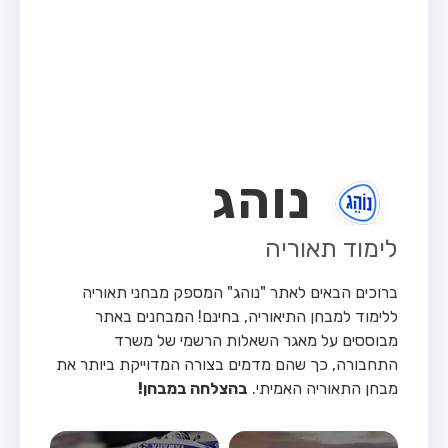
מבחן טרקטור (1)
מבחן רכב משא קל (C1)
מבחן רכב משא כבד (C)
מבחן רכב ציבורי (D)
מבחן אופניים חשמליים (A3)
נוהג
קורס תאוריה
ספר תאוריה
לימוד תאוריה
אודות
ברוכים הבאים לאתר "נוהג" המספק מבחני תאוריה
צור קשר
ללימוד למבחן התיאוריה, בחינם!
המבחנים באתר
מבוססים על מאגר השאלות הרשמי של משרד
התחבורה, כך שהם מדמים בצורה המדוייקת ביותר את
מבחן התאוריה האמיתי.
בהצלחה במבחן!